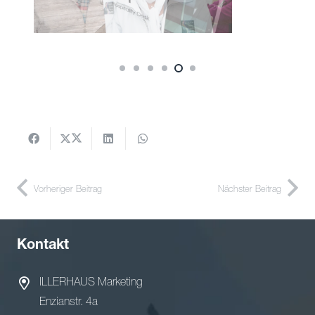
Vorheriger Beitrag
Nächster Beitrag
Kontakt
ILLERHAUS Marketing
Enzianstr. 4a