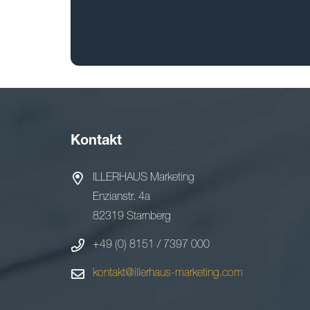
Kontakt
ILLERHAUS Marketing
Enzianstr. 4a
82319 Starnberg
+49 (0) 8151 / 7397 000
kontakt@illerhaus-marketing.com