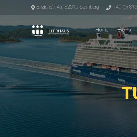
Enzianstr. 4a, 82319 Starnberg
+49 (0) 81
Home
Events
T