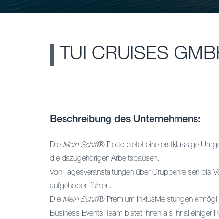
TUI CRUISES GMB
Beschreibung des Unternehmens:
Die
Mein Schiff
® Flotte bietet eine erstklassige Umg
die dazugehörigen Arbeitspausen.
Von Tagesveranstaltungen über Gruppenreisen bis Vol
aufgehoben fühlen.
Die
Mein Schiff
® Premium Inklusivleistungen ermögli
Business Events Team bietet Ihnen als Ihr alleiniger P