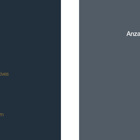
Anza
ives
om