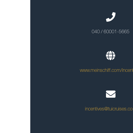
040 / 60001-5665
www.meinschiff.com/incent
incentives@tuicruises.c