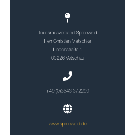
Tourismusverband Spreewald
Herr Christian Matschke
Lindenstraße 1
03226 Vetschau
+49 (0)3543 372299
www.spreewald.de