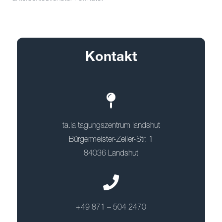
Kontakt
ta.la tagungszentrum landshut
Bürgermeister-Zeiler-Str. 1
84036 Landshut
+49 871 – 504 2470