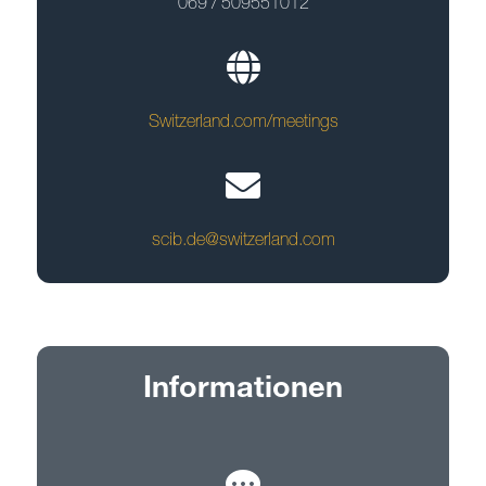
069 / 509551012
Switzerland.com/meetings
scib.de@switzerland.com
Informationen