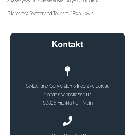
aussergewöhnliche Veranstaltungen zu finden.
Bildrechte: Switzerland Tourism / Rob Lewis
Kontakt
Switzerland Convention & Incentive Bureau
Mendelssohnstrasse 87
60325 Frankfurt am Main