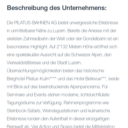
Beschreibung des Unternehmens:
Die PILATUS-BAHNEN AG bietet unvergessliche Erlebnisse
in unmittelbarer Nähe zu Luzern. Bereits die Anreise mit der
steilsten Zahnradbahn der Welt oder der Gondelbahn ist ein
besonderes Highlight. Auf 2’132 Metern Höhe eröffnet sich
eine spektakuläre Aussicht auf die Schweizer Alpen, den
Vierwaldstättersee und die Stadt Luzern.
Übernachtungsmöglichkeiten bieten das historische
Berghotel Pilatus-Kulm**** und das Hotel Bellevue***, beide
mit Blick auf das beeindruckende Alpenpanorama. Für
Seminare und Events stehen moderne, lichtdurchflutete
Tagungsräume zur Verfügung. Rahmenprogramme wie
Steinbock-Safaris, Weindegustationen und kulinarische
Erlebnisse runden den Aufenthalt in dieser einzigartigen
Bergwelt ab. Viel Action und Spass bietet die Mittelstation