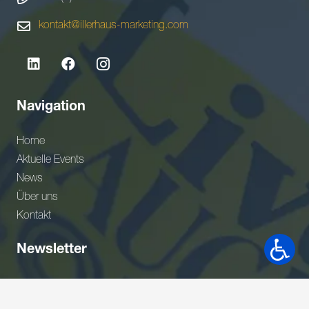
kontakt@illerhaus-marketing.com
Navigation
Home
Aktuelle Events
News
Über uns
Kontakt
Newsletter
Gerne wäre ich Teil Ihres Netzwerkes. Bitte nehmen Sie
meine Adresse in Ihrem Verteiler auf.