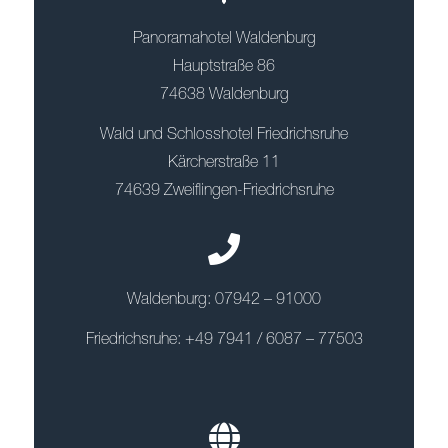
Panoramahotel Waldenburg
Hauptstraße 86
74638 Waldenburg
Wald und Schlosshotel Friedrichsruhe
Kärcherstraße 11
74639 Zweiflingen-Friedrichsruhe
Waldenburg: 07942 – 91000
Friedrichsruhe: +49 7941 / 6087 – 77503