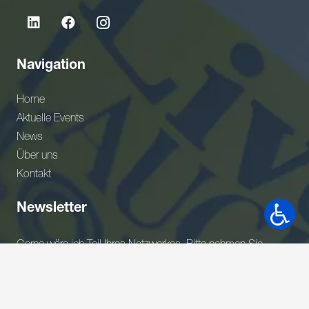
Navigation
Home
Aktuelle Events
News
Über uns
Kontakt
Newsletter
Gerne wäre ich Teil Ihres Netzwerkes. Bitte nehmen Sie
meine Adresse in Ihrem Verteiler auf.