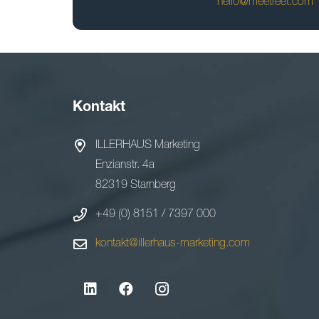
hello@meetreet.com
Kontakt
ILLERHAUS Marketing
Enzianstr. 4a
82319 Starnberg
+49 (0) 8151 / 7397 000
kontakt@illerhaus-marketing.com