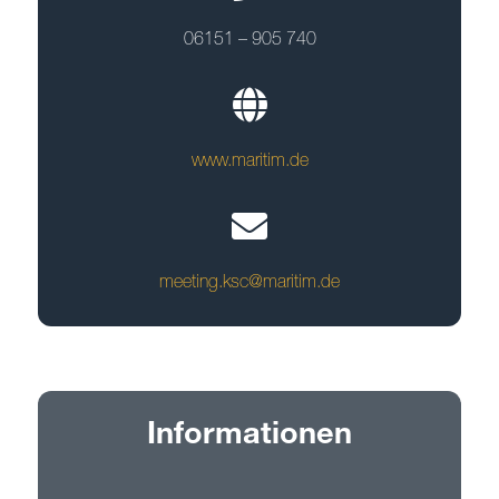
06151 – 905 740
www.maritim.de
meeting.ksc@maritim.de
Informationen