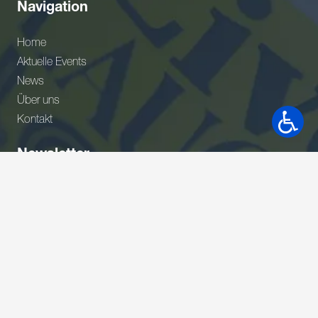
Navigation
Home
Aktuelle Events
News
Über uns
Kontakt
Newsletter
Gerne wäre ich Teil Ihres Netzwerkes. Bitte nehmen Sie
meine Adresse in Ihrem Verteiler auf.