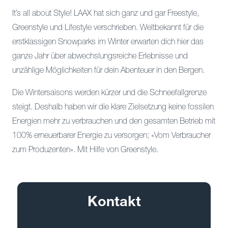
It’s all about Style! LAAX hat sich ganz und gar Freestyle,
Greenstyle und Lifestyle verschrieben. Weltbekannt für die
erstklassigen Snowparks im Winter erwarten dich hier das
ganze Jahr über abwechslungsreiche Erlebnisse und
unzählige Möglichkeiten für dein Abenteuer in den Bergen.
Die Wintersaisons werden kürzer und die Schneefallgrenze
steigt. Deshalb haben wir die klare Zielsetzung keine fossilen
Energien mehr zu verbrauchen und den gesamten Betrieb mit
100% erneuerbarer Energie zu versorgen; «Vom Verbraucher
zum Produzenten». Mit Hilfe von Greenstyle.
Kontakt