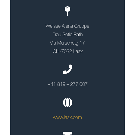
Weisse Arena Gruppe
Frau Sofie Rath
Via Murschetg 17
CH-7032 Laax
+41 819 – 277 007
www.laax.com