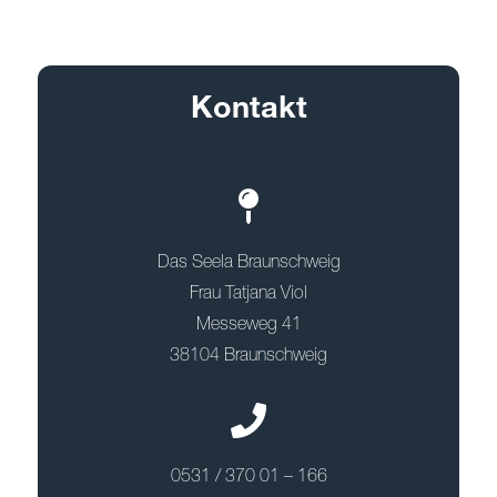
Kontakt
Das Seela Braunschweig
Frau Tatjana Viol
Messeweg 41
38104 Braunschweig
0531 / 370 01 – 166