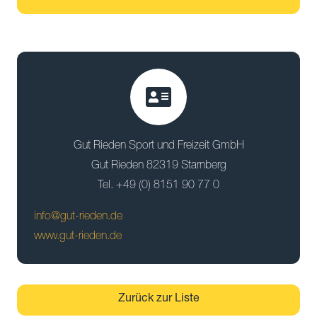
Gut Rieden Sport und Freizeit GmbH
Gut Rieden 82319 Starnberg
Tel. +49 (0) 8151 90 77 0
info@gut-rieden.de
www.gut-rieden.de
Zurück zur Liste