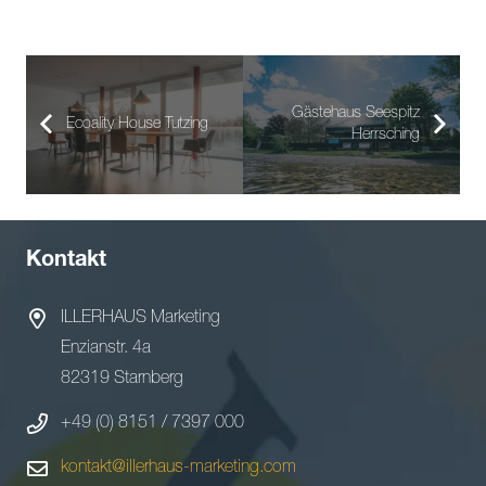
Gästehaus Seespitz
Ecoality House Tutzing
Herrsching
Kontakt
ILLERHAUS Marketing
Enzianstr. 4a
82319 Starnberg
+49 (0) 8151 / 7397 000
kontakt@illerhaus-marketing.com