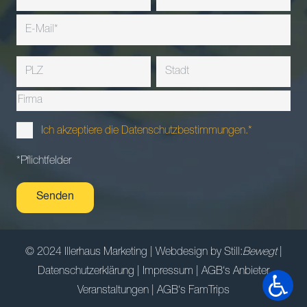
Ich akzeptiere die Datenschutzbestimmungen.*
*Pflichtfelder
© 2024 Illerhaus Marketing | Webdesign by
Still:
Bewegt
|
Datenschutzerklärung
|
Impressum
|
AGB‘s Anbieter
Veranstaltungen
|
AGB‘s FamTrips