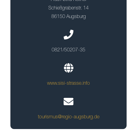
Schießgrabenstr. 14
86150 Augsburg
0821/50207-35
www.sisi-strasse.info
tourismus@regio-augsburg.de