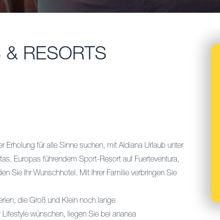
 & RESORTS
 Erholung für alle Sinne suchen, mit Aldiana Urlaub unter
tas, Europas führendem Sport-Resort auf Fuerteventura,
en Sie Ihr Wunschhotel. Mit Ihrer Familie verbringen Sie
rien, die Groß und Klein noch lange
r Lifestyle wünschen, liegen Sie bei ananea