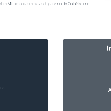
l im Mittelmeerraum als auch ganz neu in Ostafrika und
I
rts
A