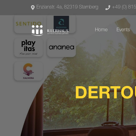
Enzianstr. 4a, 82319 Starnberg
+49 (0) 81
Home
Events
DERTO