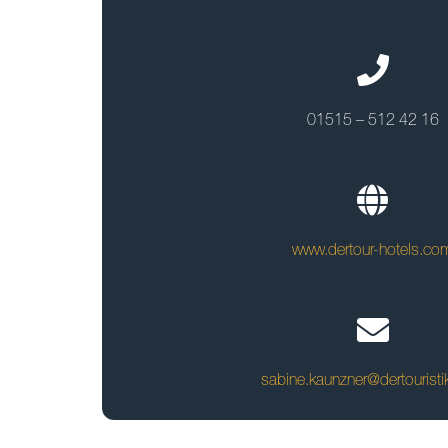
01515 – 512 42 16
www.dertour-hotels.co
sabine.kaunzner@dertourist