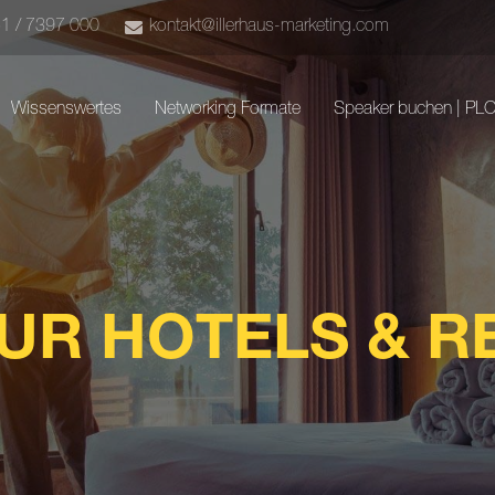
51 / 7397 000
kontakt@illerhaus-marketing.com
Wissenswertes
Networking Formate
Speaker buchen | PL
UR HOTELS & R