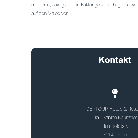
mit dem „slow glamour“ Faktor genau richtig – sowoh
auf den Malediven.
Kontakt
DERTOUR Hotels & Reso
Frau Sabine Kaunzner
Humboldtstr.
51149 Köln