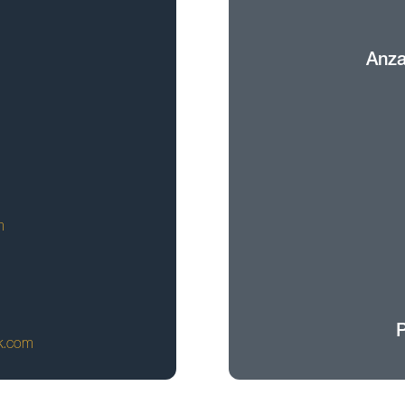
Anza
m
ik.com