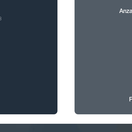
Anza
3