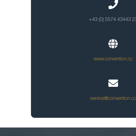
+43 (0) 5574 43443 2
www.convention.cc
service@convention.cc