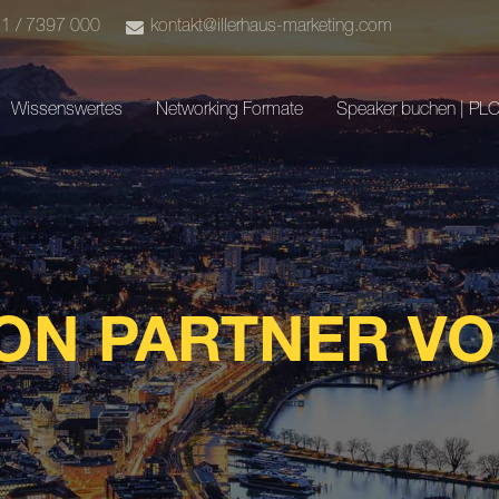
51 / 7397 000
kontakt@illerhaus-marketing.com
Wissenswertes
Networking Formate
Speaker buchen | PL
ON PARTNER V