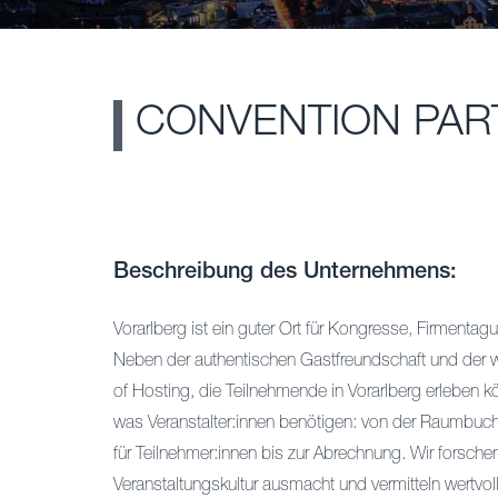
CONVENTION PAR
Beschreibung des Unternehmens:
Vorarlberg ist ein guter Ort für Kongresse, Firmentag
Neben der authentischen Gastfreundschaft und der wel
of Hosting, die Teilnehmende in Vorarlberg erleben 
was Veranstalter:innen benötigen: von der Raumbuc
für Teilnehmer:innen bis zur Abrechnung. Wir forsch
Veranstaltungskultur ausmacht und vermitteln wertvoll