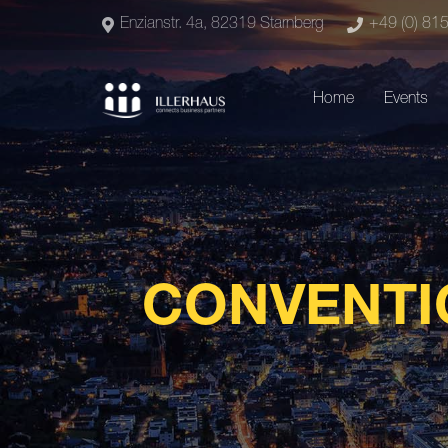
Enzianstr. 4a, 82319 Starnberg
+49 (0) 81
Home
Events
CONVENTI