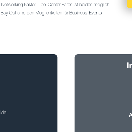
 Networking Faktor – bei Center Parcs ist beides möglich.
rk Buy Out sind den Möglichkeiten für Business-Events
I
eide
A