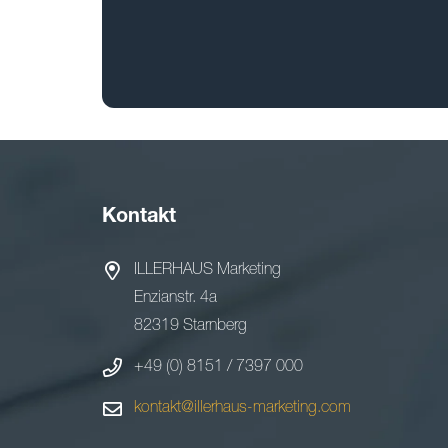
Kontakt
ILLERHAUS Marketing
Enzianstr. 4a
82319 Starnberg
+49 (0) 8151 / 7397 000
kontakt@illerhaus-marketing.com