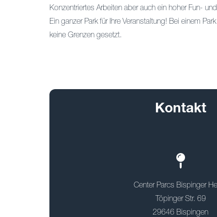
Konzentriertes Arbeiten aber auch ein hoher Fun- und
Ein ganzer Park für Ihre Veranstaltung! Bei einem Pa
keine Grenzen gesetzt.
Kontakt
Center Parcs Bispinger H
Töpinger Str. 69
29646 Bispingen