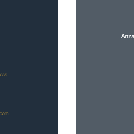
Anza
ness
.com