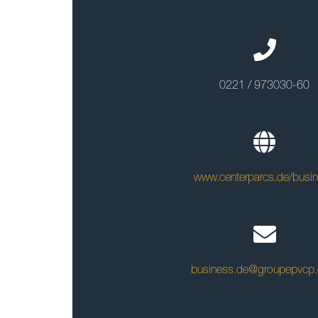
0221 / 973030-60
www.centerparcs.de/busi
business.de@groupepvcp