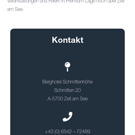
Veranstaltungen und Feiern in Premium-Lage hoch über Zell
am See.
Kontakt
Berghotel Schmittenhöhe
Schmitten 20
A-5700 Zell am See
+43 (0) 6542 – 72489