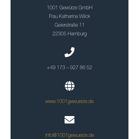
1001 Gewürze GmbH
Frau Katharina Wilck
Geierstraße 11
22305 Hamburg
+49 173 – 927 86 52
www.1001gewuerze.de
info@1001gewuerze.de