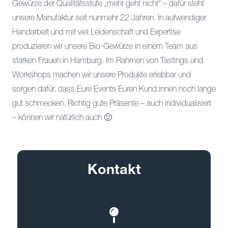
Gewürze der Qualitätsstufe „mehr geht nicht“ – dafür steht
unsere Manufaktur seit nunmehr 22 Jahren. In aufwendiger
Handarbeit und mit viel Leidenschaft und Expertise
produzieren wir unsere Bio-Gewürze in einem Team aus
starken Frauen in Hamburg. Im Rahmen von Tastings und
Workshops machen wir unsere Produkte erlebbar und
sorgen dafür, dass Eure Events Euren Kund:innen noch lange
gut schmecken. Richtig gute Präsente – auch individualisiert
– können wir natürlich auch 🙂
Kontakt