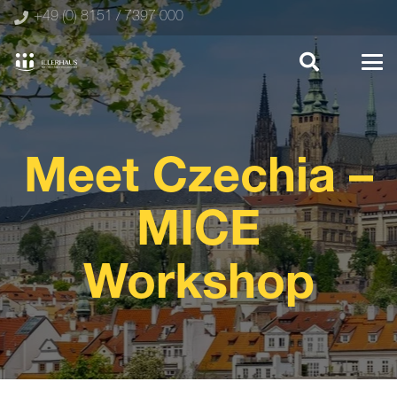
+49 (0) 8151 / 7397 000
Meet Czechia
–
MICE
Workshop