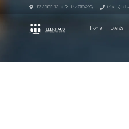
Enzianstr. 4a, 82319 Starnberg
+49 (0) 81
Home
Events