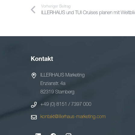
Vorheriger Beitrag
ILLERHAUS und TUI Cruises planen mit Weitbli
Kontakt
ILLERHAUS Marketing
Enzianstr. 4a
82319 Starnberg
+49 (0) 8151 / 7397 000
kontakt@illerhaus-marketing.com