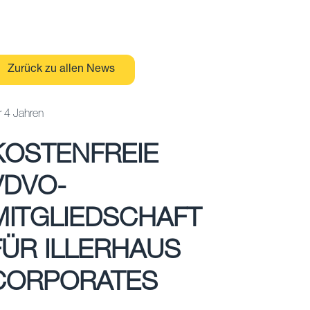
Zurück zu allen News
r 4 Jahren
KOSTENFREIE
VDVO-
MITGLIEDSCHAFT
FÜR ILLERHAUS
CORPORATES