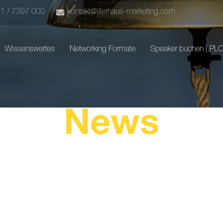
51 / 7397 000
kontakt@illerhaus-marketing.com
Wissenswertes
Networking Formate
Speaker buchen | PL
News