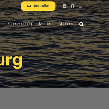
Newsletter
C
Ferienwohnung
Medien
Über uns
urg