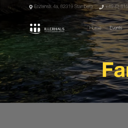
Enzianstr. 4a, 82319 Starnberg
+49 (0) 81
Home
Events
Fa