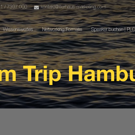
51 / 7397 000
kontakt@illerhaus-marketing.com
Wissenswertes
Networking Formate
Speaker buchen | PL
m Trip Hamb