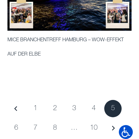
MICE BRANCHENTREFF HAMBURG – WOW-EFFEKT
AUF DER ELBE
1
2
3
4
5
6
7
8
…
10